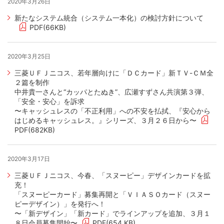
2020年3月26日
新たなシステム統合（システム一本化）の検討方針について
PDF(66KB)
2020年3月25日
三菱ＵＦＪニコス、若年層向けに「ＤＣカード」新ＴＶ-ＣＭ全
２篇を制作
中井貴一さんと“カッパとたぬき”、広瀬すずさん共演第３弾、
「安全・安心」を訴求
〜キャッシュレスの「不正利用」への不安を払拭、『安心から
はじめるキャッシュレス。』シリーズ、３月２６日から〜
PDF(682KB)
2020年3月17日
三菱ＵＦＪニコス、今春、「スヌーピー」デザインカードを拡
充！
「スヌーピーカード」募集再開と「ＶＩＡＳＯカード（スヌー
ピーデザイン）」を発行へ！
〜「新デザイン」「新カード」でラインアップを追加、３月１
８日会員募集開始〜
PDF(654 KB)