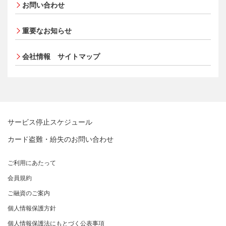
従業員とともに
お問い合わせ
売上に関するお手続き
選べるお支払方法
会員サイト
ポイントプログラム
個人情報保護方針
MUFGグループ/サステナビリティサイト
売上票・備品のご請求
カードローン・キャッシング
特典・サービス
クレジットポリシー
会員サイトトップ
重要なお知らせ
ブランドマークのご利用
お客さまサポート
選べるお支払方法
金融商品販売などの勧誘方針
ポイントプログラム
加盟店振込明細WEBサービスのご案内
サイトマップ
会社情報 サイトマップ
キャッシング
お客さま応対における当社の方針
特典・サービス
各種お問い合わせ
お客さまサポート
選べるお支払方法
「三菱UFJニコスギフトカード」お取り扱いに関するご
サイトマップ
キャッシング
注意点（加盟店さま向け）
お客さまサポート
カード処理時のご注意事項
サイトマップ
加盟店さま向けお問い合わせ
サービス停止スケジュール
カード盗難・紛失のお問い合わせ
ご利用にあたって
会員規約
ご融資のご案内
個人情報保護方針
個人情報保護法にもとづく公表事項