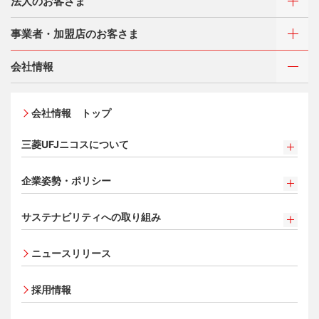
法人のお客さま
カードをつくるトップ
ご利用・お支払い方法
三菱UFJニコスが選ばれる理由
三菱UFJカード
事業者・加盟店のお客さま
ご利用・お支払い方法
三菱UFJカード ゴールド
カードをつくる
各種照会・お手続き
お役立ち情報 mycard
ATMネットワーク
会社情報
三菱UFJカード・プラチナ・アメリカン・エキスプレス
借入時残高スライドリボルビング方式
®
・カード
新規契約をご希望のお客さま
特典・サービス
Q&A・お問い合わせ
入会キャンペーン・特典
定額リボルビング(毎月元利定額返済)方式
オンライン入会申し込みの流れ
新規契約をご希望のお客さま
特典・サービス
会社情報 トップ
加盟店契約のあるお客さま
各種照会・お手続き
追加できるカード・機能
お取り扱いいただけるカード情報とお支払い情報
三菱UFJニコス ローンカード 各種規約
三菱UFJカード会員の方
お客さまサポート
三菱UFJニコスについて
割賦販売法における加盟店さまの遵守事項について
UnionPay（銀聯）カード
新規加盟に関するお問い合わせ
NICOSカード会員の方
サービス・ソリューション
法人のお客さま サイトマップ
三菱UFJニコスについて
加盟店規約/その他ご注意事項
ETCカード
クレジットカードの基本
®
アメリカン・エキスプレス
・カード 会員限定サービス
企業姿勢・ポリシー
サービス・ソリューション
経営ビジョン・行動規範
個人情報のお取り扱いに関するお願い
家族カード
プラチナ会員さま専用の特別なサービス Platinum
よくあるご質問
お問い合わせ
企業姿勢・ポリシー
クレジット決済端末機
ごあいさつ
[EC加盟店さまへ] 情報漏えい対策のお願い
サイトマップ
Special Service
エクスプレス予約サービス（プラスEX会員）
サステナビリティへの取り組み
コンプライアンス
各種決済方法
会社概要
[EC加盟店さまへ] 不正ログイン対策のお願い
大規模企業のお客さまだけにご利用いただけるサービス
Apple Pay
事業者・加盟店のお客さま
サイトマップ
法人向けポータルサイト
サステナビリティへの取り組み
コーポレートガバナンスについて
ECサイト向け決済代行サービス（株式会社ペイジェン
会員サイト
事業内容
[EC加盟店さまへ] EMV3Dセキュアの導入について
タッチ決済
ニュースリリース
ト）
SDGsの達成に向けて
情報セキュリティの取り組み
財務情報
[対面加盟店さまへ] 不正利用対策のお願い
法人向けポータルサイト
会員サイトトップ
セキュリティサービス
復興支援活動
リスク管理
電子公告
ご契約店舗追加のご案内
採用情報
会員サイト
ポイントプログラム
お客さまに寄り添う
マネー・ローンダリングおよびテロ資金供与等の対策に
お取扱種別のご案内
特典・サービス
会員サイトトップ
関する取り組み