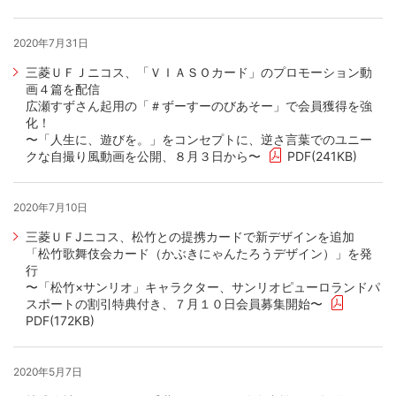
2020年7月31日
三菱ＵＦＪニコス、「ＶＩＡＳＯカード」のプロモーション動
画４篇を配信
広瀬すずさん起用の「＃ずーすーのびあそー」で会員獲得を強
化！
〜「人生に、遊びを。」をコンセプトに、逆さ言葉でのユニー
クな自撮り風動画を公開、８月３日から〜
PDF(241KB)
2020年7月10日
三菱ＵＦJニコス、松竹との提携カードで新デザインを追加
「松竹歌舞伎会カード（かぶきにゃんたろうデザイン）」を発
行
〜「松竹×サンリオ」キャラクター、サンリオピューロランドパ
スポートの割引特典付き、７月１０日会員募集開始〜
PDF(172KB)
2020年5月7日