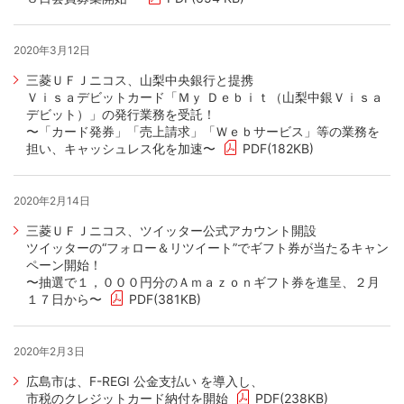
2020年3月12日
三菱ＵＦＪニコス、山梨中央銀行と提携
Ｖｉｓａデビットカード「Ｍｙ Ｄｅｂｉｔ（山梨中銀Ｖｉｓａ
デビット）」の発行業務を受託！
〜「カード発券」「売上請求」「Ｗｅｂサービス」等の業務を
担い、キャッシュレス化を加速〜
PDF(182KB)
2020年2月14日
三菱ＵＦＪニコス、ツイッター公式アカウント開設
ツイッターの“フォロー＆リツイート”でギフト券が当たるキャン
ペーン開始！
〜抽選で１，０００円分のＡｍａｚｏｎギフト券を進呈、２月
１７日から〜
PDF(381KB)
2020年2月3日
広島市は、F-REGI 公金支払い を導入し、
市税のクレジットカード納付を開始
PDF(238KB)