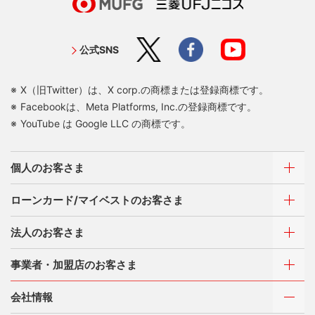
公式SNS
X（旧Twitter）は、X corp.の商標または登録商標です。
Facebookは、Meta Platforms, Inc.の登録商標です。
YouTube は Google LLC の商標です。
個人のお客さま
ローンカード/マイベストのお客さま
カードをつくる
法人のお客さま
カードをつくるトップ
ご利用・お支払い方法
三菱UFJニコスが選ばれる理由
三菱UFJカード
事業者・加盟店のお客さま
ご利用・お支払い方法
三菱UFJカード ゴールド
カードをつくる
各種照会・お手続き
お役立ち情報 mycard
ATMネットワーク
会社情報
三菱UFJカード・プラチナ・アメリカン・エキスプレス
借入時残高スライドリボルビング方式
®