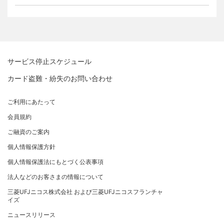
各種お問い合わせ
お客さまサポート
選べるお支払方法
「三菱UFJニコスギフトカード」お取り扱いに関するご
サイトマップ
キャッシング
注意点（加盟店さま向け）
お客さまサポート
カード処理時のご注意事項
サイトマップ
加盟店さま向けお問い合わせ
サービス停止スケジュール
カード盗難・紛失のお問い合わせ
ご利用にあたって
会員規約
ご融資のご案内
個人情報保護方針
個人情報保護法にもとづく公表事項
法人などのお客さまの情報について
三菱UFJニコス株式会社 および三菱UFJニコスフランチャ
イズ
ニュースリリース