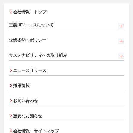
・カード
新規契約をご希望のお客さま
特典・サービス
Q&A・お問い合わせ
入会キャンペーン・特典
定額リボルビング(毎月元利定額返済)方式
オンライン入会申し込みの流れ
新規契約をご希望のお客さま
特典・サービス
会社情報 トップ
加盟店契約のあるお客さま
各種照会・お手続き
追加できるカード・機能
お取り扱いいただけるカード情報とお支払い情報
三菱UFJニコス ローンカード 各種規約
三菱UFJカード会員の方
お客さまサポート
三菱UFJニコスについて
割賦販売法における加盟店さまの遵守事項について
UnionPay（銀聯）カード
新規加盟に関するお問い合わせ
NICOSカード会員の方
サービス・ソリューション
法人のお客さま サイトマップ
三菱UFJニコスについて
加盟店規約/その他ご注意事項
ETCカード
クレジットカードの基本
®
アメリカン・エキスプレス
・カード 会員限定サービス
企業姿勢・ポリシー
サービス・ソリューション
経営ビジョン・行動規範
個人情報のお取り扱いに関するお願い
家族カード
プラチナ会員さま専用の特別なサービス Platinum
よくあるご質問
お問い合わせ
企業姿勢・ポリシー
クレジット決済端末機
ごあいさつ
[EC加盟店さまへ] 情報漏えい対策のお願い
サイトマップ
Special Service
エクスプレス予約サービス（プラスEX会員）
サステナビリティへの取り組み
コンプライアンス
各種決済方法
会社概要
[EC加盟店さまへ] 不正ログイン対策のお願い
大規模企業のお客さまだけにご利用いただけるサービス
Apple Pay
事業者・加盟店のお客さま
サイトマップ
法人向けポータルサイト
サステナビリティへの取り組み
コーポレートガバナンスについて
ECサイト向け決済代行サービス（株式会社ペイジェン
会員サイト
事業内容
[EC加盟店さまへ] EMV3Dセキュアの導入について
タッチ決済
ニュースリリース
ト）
SDGsの達成に向けて
情報セキュリティの取り組み
財務情報
[対面加盟店さまへ] 不正利用対策のお願い
法人向けポータルサイト
会員サイトトップ
セキュリティサービス
復興支援活動
リスク管理
電子公告
ご契約店舗追加のご案内
採用情報
会員サイト
ポイントプログラム
お客さまに寄り添う
マネー・ローンダリングおよびテロ資金供与等の対策に
お取扱種別のご案内
特典・サービス
会員サイトトップ
関する取り組み
従業員とともに
お問い合わせ
売上に関するお手続き
選べるお支払方法
会員サイト
ポイントプログラム
個人情報保護方針
MUFGグループ/サステナビリティサイト
売上票・備品のご請求
カードローン・キャッシング
特典・サービス
クレジットポリシー
会員サイトトップ
重要なお知らせ
ブランドマークのご利用
お客さまサポート
選べるお支払方法
金融商品販売などの勧誘方針
ポイントプログラム
加盟店振込明細WEBサービスのご案内
サイトマップ
会社情報 サイトマップ
キャッシング
お客さま応対における当社の方針
特典・サービス